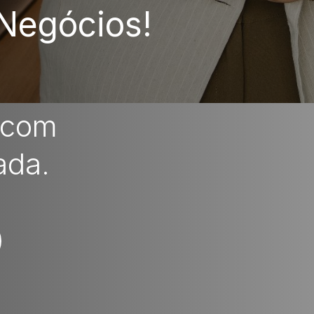
Negócios!
 com
ada.